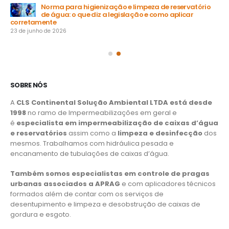
Norma para higienização e limpeza de reservatório
de água: o que diz a legislação e como aplicar
15 
corretamente
23 de junho de 2026
SOBRE NÓS
A
CLS Continental Solução Ambiental LTDA está desde
1998
no ramo de Impermeabilizações em geral e
é
especialista em impermeabilização de caixas d’água
e reservatórios
assim como a
limpeza e desinfecção
dos
mesmos. Trabalhamos com hidráulica pesada e
encanamento de tubulações de caixas d’água.
Também somos especialistas em controle de pragas
urbanas associados a APRAG
e com aplicadores técnicos
formados além de contar com os serviços de
desentupimento e limpeza e desobstrução de caixas de
gordura e esgoto.