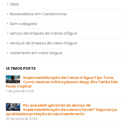
ratos
Reservatórios em Condomínios
Sem categoria
serviço de limpeza de Caixas d'Água
serviços de limpeza de caixa d’água
vazamento em caixa dagua
ULTIMOS POSTS
Impermeabilização de Caixas d’Água Tipo Torre:
Como resolver infiltrações em Mogi, Alto Tietê e São
Paulo Capital
31 
7 de julho de 2026
a
Por que pedir garantia do serviço de
impermeabilização de caixas e torres? Segurança,
ga
qualidade e proteção do seu investimento
23 
30 de junho de 2026