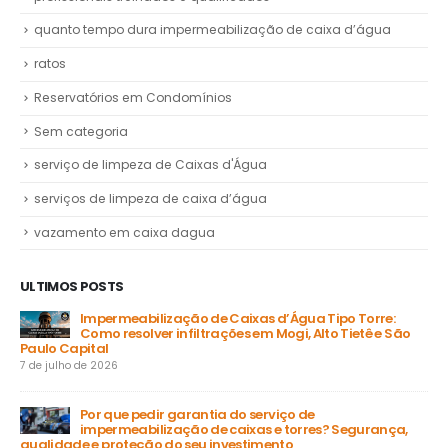
quanto tempo dura impermeabilização de caixa d’água
ratos
Reservatórios em Condomínios
Sem categoria
serviço de limpeza de Caixas d'Água
serviços de limpeza de caixa d’água
vazamento em caixa dagua
ULTIMOS POSTS
Impermeabilização de Caixas d’Água Tipo Torre:
Como resolver infiltrações em Mogi, Alto Tietê e São
Paulo Capital
31 
7 de julho de 2026
a
Por que pedir garantia do serviço de
impermeabilização de caixas e torres? Segurança,
ga
qualidade e proteção do seu investimento
23 