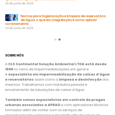
30 de junho de 2026
Norma para higienização e limpeza de reservatório
de água: o que diz a legislação e como aplicar
15 
corretamente
23 de junho de 2026
SOBRE NÓS
A
CLS Continental Solução Ambiental LTDA está desde
1998
no ramo de Impermeabilizações em geral e
é
especialista em impermeabilização de caixas d’água
e reservatórios
assim como a
limpeza e desinfecção
dos
mesmos. Trabalhamos com hidráulica pesada e
encanamento de tubulações de caixas d’água.
Também somos especialistas em controle de pragas
urbanas associados a APRAG
e com aplicadores técnicos
formados além de contar com os serviços de