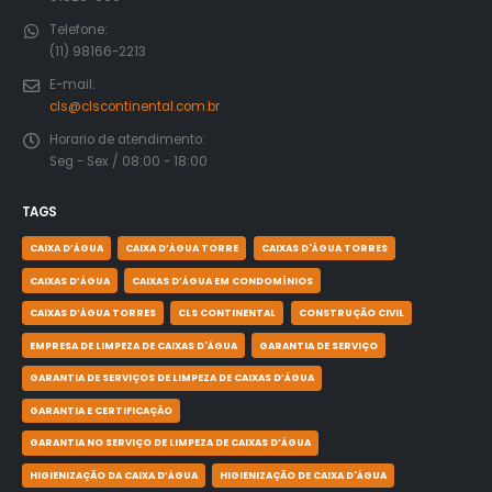
Telefone:
(11) 98166-2213
E-mail:
cls@clscontinental.com.br
Horario de atendimento:
Seg - Sex / 08:00 - 18:00
TAGS
CAIXA D’ÁGUA
CAIXA D’ÁGUA TORRE
CAIXAS D'ÁGUA TORRES
CAIXAS D’ÁGUA
CAIXAS D’ÁGUA EM CONDOMÍNIOS
CAIXAS D’ÁGUA TORRES
CLS CONTINENTAL
CONSTRUÇÃO CIVIL
EMPRESA DE LIMPEZA DE CAIXAS D'ÁGUA
GARANTIA DE SERVIÇO
GARANTIA DE SERVIÇOS DE LIMPEZA DE CAIXAS D’ÁGUA
GARANTIA E CERTIFICAÇÃO
GARANTIA NO SERVIÇO DE LIMPEZA DE CAIXAS D’ÁGUA
HIGIENIZAÇÃO DA CAIXA D’ÁGUA
HIGIENIZAÇÃO DE CAIXA D'ÁGUA