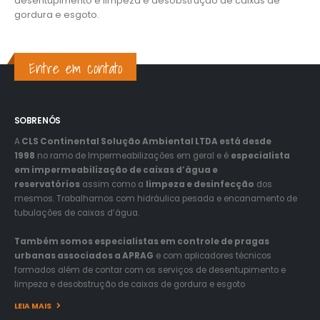
desentupimento e limpeza e desobstrução de caixas de
gordura e esgoto.
Entre em contato
SOBRE NÓS
A
CLS Continental Solução Ambiental LTDA está desde
1998
no ramo de Impermeabilizações em geral e é
especialista
em impermeabilização de caixas d’água e
reservatórios
assim como a
limpeza e desinfecção
dos
mesmos. Trabalhamos com hidráulica pesada e encanamento de
tubulações de caixas d’água.
Também somos especialistas em controle de pragas
urbanas associados a APRAG
e com aplicadores técnicos
formados além de contar com os serviços de desentupimento e
limpeza e desobstrução de caixas de gordura e esgoto
LEIA MAIS