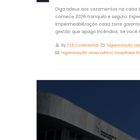
Diga adeus aos vazamentos na caixa t
comece 2026 tranquilo e seguro. Exper
Impermeabilização caixa torre garant
gestão que apaga incêndios. Se você é 
By
CLS Continental
higienização res
higienização reservatório hospitalar f