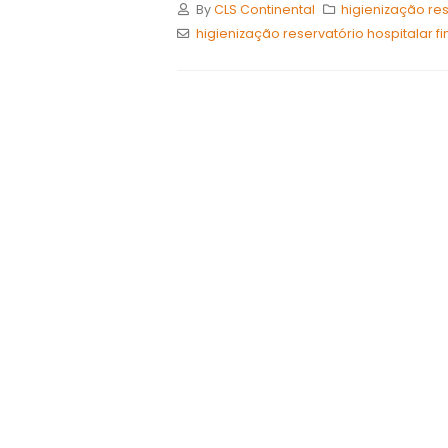
By
CLS Continental
higienização res
higienização reservatório hospitalar f