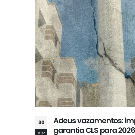
Adeus vazamentos: imp
30
garantia CLS para 2026
dez