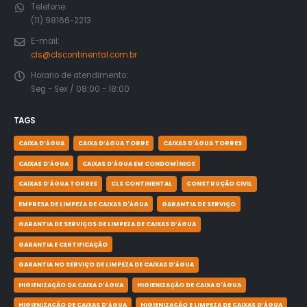
Telefone:
(11) 98166-2213
E-mail:
cls@clscontinental.com.br
Horario de atendimento:
Seg - Sex / 08:00 - 18:00
TAGS
CAIXA D’ÁGUA
CAIXA D’ÁGUA TORRE
CAIXAS D'ÁGUA TORRES
CAIXAS D’ÁGUA
CAIXAS D’ÁGUA EM CONDOMÍNIOS
CAIXAS D’ÁGUA TORRES
CLS CONTINENTAL
CONSTRUÇÃO CIVIL
EMPRESA DE LIMPEZA DE CAIXAS D'ÁGUA
GARANTIA DE SERVIÇO
GARANTIA DE SERVIÇOS DE LIMPEZA DE CAIXAS D’ÁGUA
GARANTIA E CERTIFICAÇÃO
GARANTIA NO SERVIÇO DE LIMPEZA DE CAIXAS D’ÁGUA
HIGIENIZAÇÃO DA CAIXA D’ÁGUA
HIGIENIZAÇÃO DE CAIXA D'ÁGUA
HIGIENIZAÇÃO DE CAIXAS D’ÁGUA
HIGIENIZAÇÃO E LIMPEZA DE CAIXAS D’ÁGUA