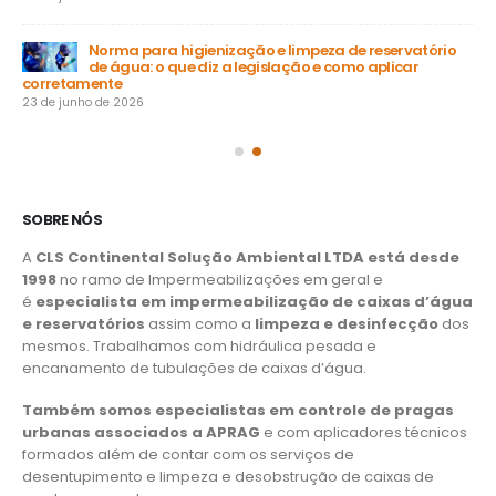
Norma para higienização e limpeza de reservatório
de água: o que diz a legislação e como aplicar
15 
corretamente
23 de junho de 2026
SOBRE NÓS
A
CLS Continental Solução Ambiental LTDA está desde
1998
no ramo de Impermeabilizações em geral e
é
especialista em impermeabilização de caixas d’água
e reservatórios
assim como a
limpeza e desinfecção
dos
mesmos. Trabalhamos com hidráulica pesada e
encanamento de tubulações de caixas d’água.
Também somos especialistas em controle de pragas
urbanas associados a APRAG
e com aplicadores técnicos
formados além de contar com os serviços de
desentupimento e limpeza e desobstrução de caixas de