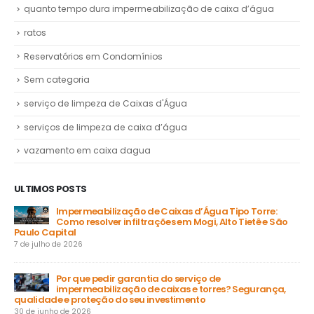
quanto tempo dura impermeabilização de caixa d’água
ratos
Reservatórios em Condomínios
Sem categoria
serviço de limpeza de Caixas d'Água
serviços de limpeza de caixa d’água
vazamento em caixa dagua
ULTIMOS POSTS
Impermeabilização de Caixas d’Água Tipo Torre:
Como resolver infiltrações em Mogi, Alto Tietê e São
Paulo Capital
31 
7 de julho de 2026
a
Por que pedir garantia do serviço de
impermeabilização de caixas e torres? Segurança,
ga
qualidade e proteção do seu investimento
23 
30 de junho de 2026