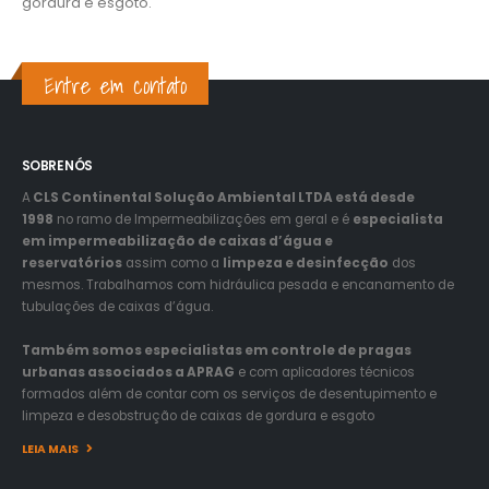
gordura e esgoto.
Entre em contato
SOBRE NÓS
A
CLS Continental Solução Ambiental LTDA está desde
1998
no ramo de Impermeabilizações em geral e é
especialista
em impermeabilização de caixas d’água e
reservatórios
assim como a
limpeza e desinfecção
dos
mesmos. Trabalhamos com hidráulica pesada e encanamento de
tubulações de caixas d’água.
Também somos especialistas em controle de pragas
urbanas associados a APRAG
e com aplicadores técnicos
formados além de contar com os serviços de desentupimento e
limpeza e desobstrução de caixas de gordura e esgoto
LEIA MAIS