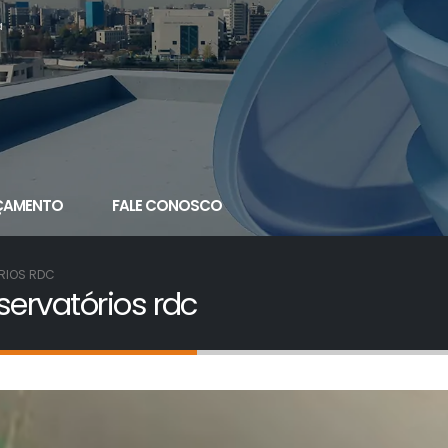
a
ÇAMENTO
FALE CONOSCO
RIOS RDC
servatórios rdc