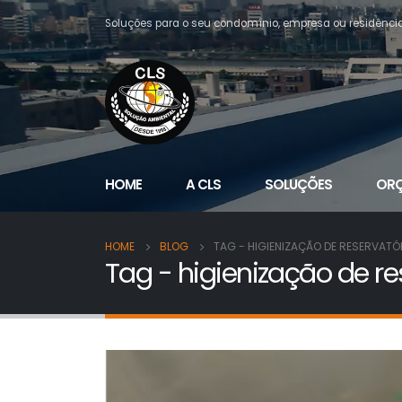
Soluções para o seu condomínio, empresa ou residênci
HOME
A CLS
SOLUÇÕES
OR
HOME
BLOG
TAG -
HIGIENIZAÇÃO DE RESERVATÓ
Tag - higienização de re