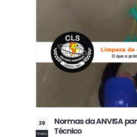
Normas da ANVISA para
29
Técnico
maio