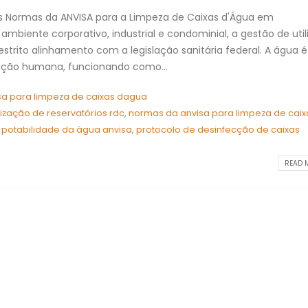
s Normas da ANVISA para a Limpeza de Caixas d'Água em
mbiente corporativo, industrial e condominial, a gestão de uti
trito alinhamento com a legislação sanitária federal. A água é
ração humana, funcionando como...
sa para limpeza de caixas dagua
ização de reservatórios rdc
,
normas da anvisa para limpeza de caix
,
potabilidade da água anvisa
,
protocolo de desinfecção de caixas
READ M