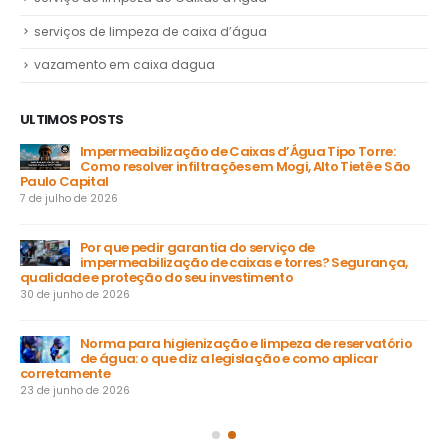
serviços de limpeza de caixa d’água
vazamento em caixa dagua
ULTIMOS POSTS
Impermeabilização de Caixas d’Água Tipo Torre:
Como resolver infiltrações em Mogi, Alto Tietê e São
Paulo Capital
31 
7 de julho de 2026
a
Por que pedir garantia do serviço de
impermeabilização de caixas e torres? Segurança,
ga
qualidade e proteção do seu investimento
23 
30 de junho de 2026
Norma para higienização e limpeza de reservatório
de água: o que diz a legislação e como aplicar
15 
corretamente
23 de junho de 2026