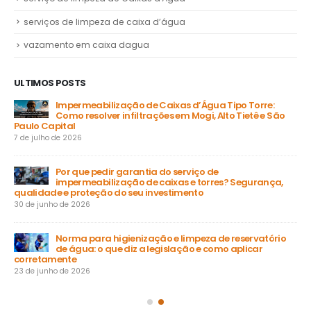
serviços de limpeza de caixa d’água
vazamento em caixa dagua
ULTIMOS POSTS
Impermeabilização de Caixas d’Água Tipo Torre:
Como resolver infiltrações em Mogi, Alto Tietê e São
Paulo Capital
31 
7 de julho de 2026
a
Por que pedir garantia do serviço de
impermeabilização de caixas e torres? Segurança,
ga
qualidade e proteção do seu investimento
23 
30 de junho de 2026
Norma para higienização e limpeza de reservatório
de água: o que diz a legislação e como aplicar
15 
corretamente
23 de junho de 2026