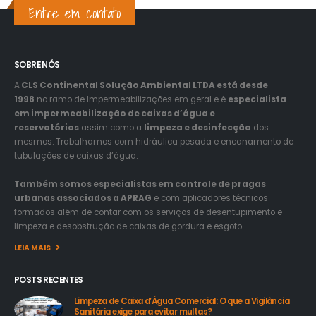
Entre em contato
SOBRE NÓS
A
CLS Continental Solução Ambiental LTDA está desde
1998
no ramo de Impermeabilizações em geral e é
especialista
em impermeabilização de caixas d’água e
reservatórios
assim como a
limpeza e desinfecção
dos
mesmos. Trabalhamos com hidráulica pesada e encanamento de
tubulações de caixas d’água.
Também somos especialistas em controle de pragas
urbanas associados a APRAG
e com aplicadores técnicos
formados além de contar com os serviços de desentupimento e
limpeza e desobstrução de caixas de gordura e esgoto
LEIA MAIS
POSTS RECENTES
Limpeza de Caixa d’Água Comercial: O que a Vigilância
Sanitária exige para evitar multas?