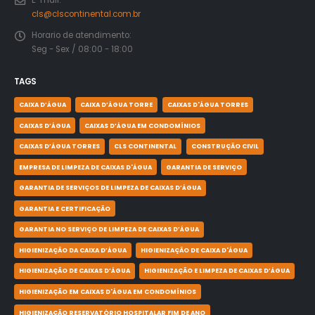
E-mail:
cls@clscontinental.com.br
Horario de atendimento:
Seg - Sex / 08:00 - 18:00
TAGS
CAIXA D’ÁGUA
CAIXA D’ÁGUA TORRE
CAIXAS D'ÁGUA TORRES
CAIXAS D’ÁGUA
CAIXAS D’ÁGUA EM CONDOMÍNIOS
CAIXAS D’ÁGUA TORRES
CLS CONTINENTAL
CONSTRUÇÃO CIVIL
EMPRESA DE LIMPEZA DE CAIXAS D'ÁGUA
GARANTIA DE SERVIÇO
GARANTIA DE SERVIÇOS DE LIMPEZA DE CAIXAS D’ÁGUA
GARANTIA E CERTIFICAÇÃO
GARANTIA NO SERVIÇO DE LIMPEZA DE CAIXAS D’ÁGUA
HIGIENIZAÇÃO DA CAIXA D’ÁGUA
HIGIENIZAÇÃO DE CAIXA D'ÁGUA
HIGIENIZAÇÃO DE CAIXAS D’ÁGUA
HIGIENIZAÇÃO E LIMPEZA DE CAIXAS D’ÁGUA
HIGIENIZAÇÃO EM CAIXAS D'ÁGUA EM CONDOMÍNIOS
HIGIENIZAÇÃO RESERVATÓRIO HOSPITALAR FIM DE ANO