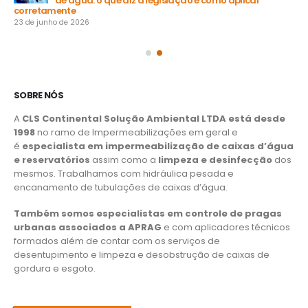
de água: o que diz a legislação e como aplicar
15 
corretamente
23 de junho de 2026
SOBRE NÓS
A
CLS Continental Solução Ambiental LTDA está desde
1998
no ramo de Impermeabilizações em geral e
é
especialista em impermeabilização de caixas d’água
e reservatórios
assim como a
limpeza e desinfecção
dos
mesmos. Trabalhamos com hidráulica pesada e
encanamento de tubulações de caixas d’água.
Também somos especialistas em controle de pragas
urbanas associados a APRAG
e com aplicadores técnicos
formados além de contar com os serviços de
desentupimento e limpeza e desobstrução de caixas de
gordura e esgoto.