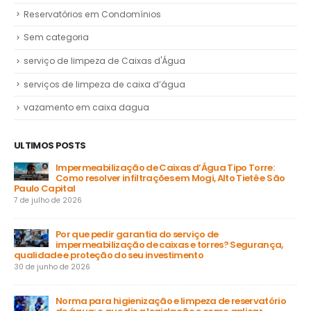
Reservatórios em Condomínios
Sem categoria
serviço de limpeza de Caixas d'Água
serviços de limpeza de caixa d’água
vazamento em caixa dagua
ULTIMOS POSTS
Impermeabilização de Caixas d’Água Tipo Torre:
Como resolver infiltrações em Mogi, Alto Tietê e São
Paulo Capital
31 
7 de julho de 2026
a
Por que pedir garantia do serviço de
impermeabilização de caixas e torres? Segurança,
ga
qualidade e proteção do seu investimento
23 
30 de junho de 2026
Norma para higienização e limpeza de reservatório