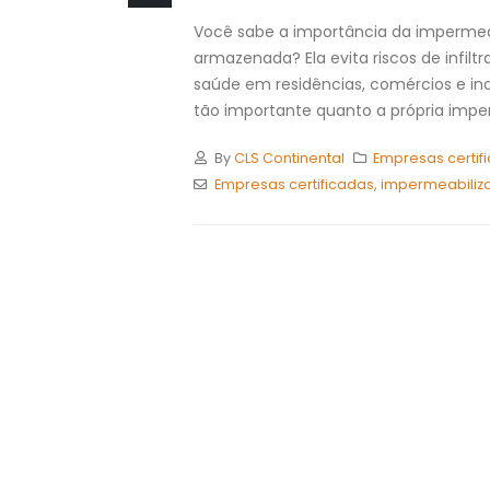
Você sabe a importância da impermeab
armazenada? Ela evita riscos de infil
saúde em residências, comércios e in
tão importante quanto a própria imper
By
CLS Continental
Empresas certif
Empresas certificadas
,
impermeabiliza