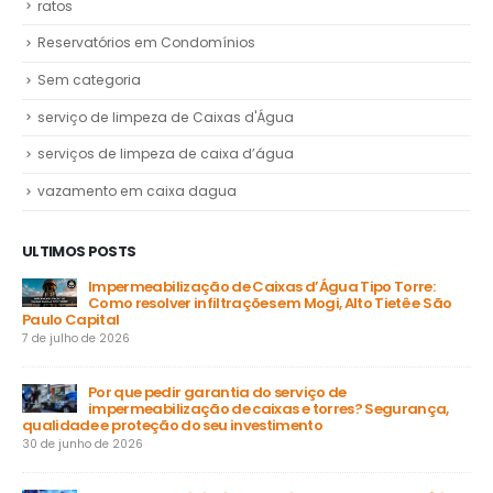
ratos
Reservatórios em Condomínios
Sem categoria
serviço de limpeza de Caixas d'Água
serviços de limpeza de caixa d’água
vazamento em caixa dagua
ULTIMOS POSTS
Impermeabilização de Caixas d’Água Tipo Torre:
Como resolver infiltrações em Mogi, Alto Tietê e São
Paulo Capital
31 
7 de julho de 2026
a
Por que pedir garantia do serviço de
impermeabilização de caixas e torres? Segurança,
ga
qualidade e proteção do seu investimento
23 
30 de junho de 2026