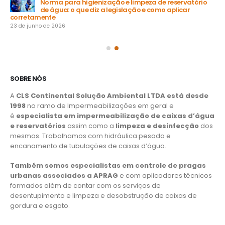
Norma para higienização e limpeza de reservatório
de água: o que diz a legislação e como aplicar
15 
corretamente
23 de junho de 2026
SOBRE NÓS
A
CLS Continental Solução Ambiental LTDA está desde
1998
no ramo de Impermeabilizações em geral e
é
especialista em impermeabilização de caixas d’água
e reservatórios
assim como a
limpeza e desinfecção
dos
mesmos. Trabalhamos com hidráulica pesada e
encanamento de tubulações de caixas d’água.
Também somos especialistas em controle de pragas
urbanas associados a APRAG
e com aplicadores técnicos
formados além de contar com os serviços de
desentupimento e limpeza e desobstrução de caixas de
gordura e esgoto.