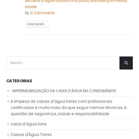
de caixa d’água condomínio prazo
,
Manutenção Predial
,
saúde
0 Comments
READ MORE...
CATEGORIAS
: IMPERMEABILIZAÇÃO DA CAIXA D’ÁGUA EM CONDOMÍNIOS
A limpeza de caixas d’água torres com profissionais
certificados é muito mais do que seguir normas técnicas, é
questão de segurança, saúde e responsabilidade.
caixa d’água torre
Caixas d'Água Torres