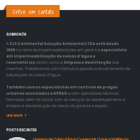
Entre em contato
SOBRE NÓS
A
CLS Continental Solução Ambiental LTDA está desde
1998
no ramo de Impermeabilizações em geral e é
especialista
em impermeabilização de caixas d’água e
reservatórios
assim como a
limpeza e desinfecção
dos
mesmos. Trabalhamos com hidráulica pesada e encanamento de
tubulações de caixas d’água.
Também somos especialistas em controle de pragas
urbanas associados a APRAG
e com aplicadores técnicos
formados além de contar com os serviços de desentupimento e
limpeza e desobstrução de caixas de gordura e esgoto
LEIA MAIS
POSTS RECENTES
Limpeza de Caixa d’Água Comercial: O que a Vigilância