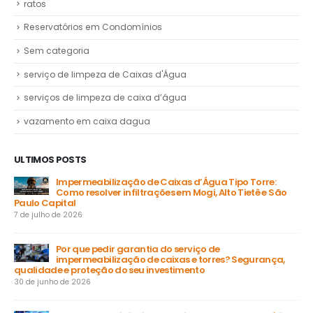
ratos
Reservatórios em Condomínios
Sem categoria
serviço de limpeza de Caixas d'Água
serviços de limpeza de caixa d’água
vazamento em caixa dagua
ULTIMOS POSTS
Impermeabilização de Caixas d’Água Tipo Torre:
Como resolver infiltrações em Mogi, Alto Tietê e São
Paulo Capital
31 
7 de julho de 2026
a
Por que pedir garantia do serviço de
impermeabilização de caixas e torres? Segurança,
ga
qualidade e proteção do seu investimento
23 
30 de junho de 2026