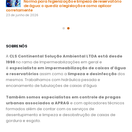
Norma para higienização e limpeza de reservatório
de água: o que diz a legislação e como aplicar
15 
corretamente
23 de junho de 2026
SOBRE NÓS
A
CLS Continental Solução Ambiental LTDA está desde
1998
no ramo de Impermeabilizações em geral e
é
especialista em impermeabilização de caixas d’água
e reservatórios
assim como a
limpeza e desinfecção
dos
mesmos. Trabalhamos com hidráulica pesada e
encanamento de tubulações de caixas d’água.
Também somos especialistas em controle de pragas
urbanas associados a APRAG
e com aplicadores técnicos
formados além de contar com os serviços de
desentupimento e limpeza e desobstrução de caixas de
gordura e esgoto.