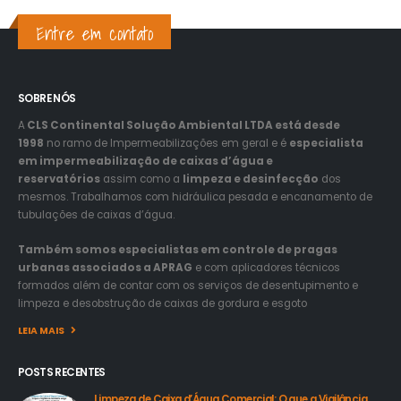
Entre em contato
SOBRE NÓS
A
CLS Continental Solução Ambiental LTDA está desde
1998
no ramo de Impermeabilizações em geral e é
especialista
em impermeabilização de caixas d’água e
reservatórios
assim como a
limpeza e desinfecção
dos
mesmos. Trabalhamos com hidráulica pesada e encanamento de
tubulações de caixas d’água.
Também somos especialistas em controle de pragas
urbanas associados a APRAG
e com aplicadores técnicos
formados além de contar com os serviços de desentupimento e
limpeza e desobstrução de caixas de gordura e esgoto
LEIA MAIS
POSTS RECENTES
Limpeza de Caixa d’Água Comercial: O que a Vigilância