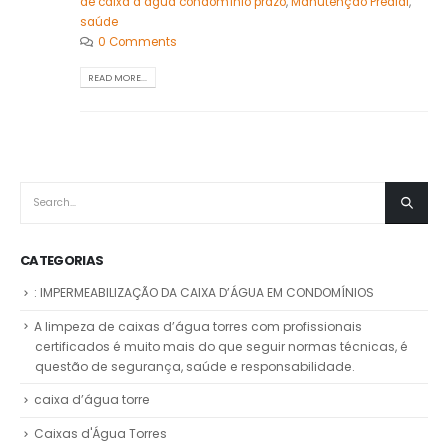
de caixa d’água condomínio prazo
,
Manutenção Predial
,
saúde
0 Comments
READ MORE...
CATEGORIAS
: IMPERMEABILIZAÇÃO DA CAIXA D’ÁGUA EM CONDOMÍNIOS
A limpeza de caixas d’água torres com profissionais
certificados é muito mais do que seguir normas técnicas, é
questão de segurança, saúde e responsabilidade.
caixa d’água torre
Caixas d'Água Torres