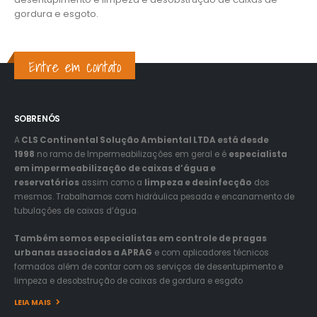
gordura e esgoto.
Entre em contato
SOBRE NÓS
A
CLS Continental Solução Ambiental LTDA está desde
1998
no ramo de Impermeabilizações em geral e é
especialista
em impermeabilização de caixas d’água e
reservatórios
assim como a
limpeza e desinfecção
dos
mesmos. Trabalhamos com hidráulica pesada e encanamento de
tubulações de caixas d’água.
Também somos especialistas em controle de pragas
urbanas associados a APRAG
e com aplicadores técnicos
formados além de contar com os serviços de desentupimento e
limpeza e desobstrução de caixas de gordura e esgoto
LEIA MAIS