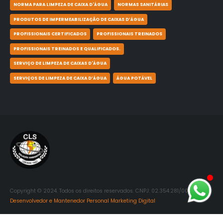
NORMA PARA LIMPEZA DE CAIXA D'ÁGUA
NORMAS SANITÁRIAS
PRODUTOS DE IMPERMEABILIZAÇÃO DE CAIXAS D’ÁGUA
PROFISSIONAIS CERTIFICADOS
PROFISSIONAIS TREINADOS
PROFISSIONAIS TREINADOS E QUALIFICADOS.
SERVIÇO DE LIMPEZA DE CAIXAS D'ÁGUA
SERVIÇOS DE LIMPEZA DE CAIXA D’ÁGUA
ÁGUA POTÁVEL
Copyright © 2024. Todos os direitos reservados. CNPJ: 02.354.281/0001-06.
Desenvolvedor e Mantenedor Personal Marketing Digital