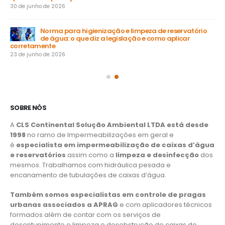
30 de junho de 2026
Norma para higienização e limpeza de reservatório
de água: o que diz a legislação e como aplicar
15 
corretamente
23 de junho de 2026
SOBRE NÓS
A
CLS Continental Solução Ambiental LTDA está desde
1998
no ramo de Impermeabilizações em geral e
é
especialista em impermeabilização de caixas d’água
e reservatórios
assim como a
limpeza e desinfecção
dos
mesmos. Trabalhamos com hidráulica pesada e
encanamento de tubulações de caixas d’água.
Também somos especialistas em controle de pragas
urbanas associados a APRAG
e com aplicadores técnicos
formados além de contar com os serviços de
desentupimento e limpeza e desobstrução de caixas de