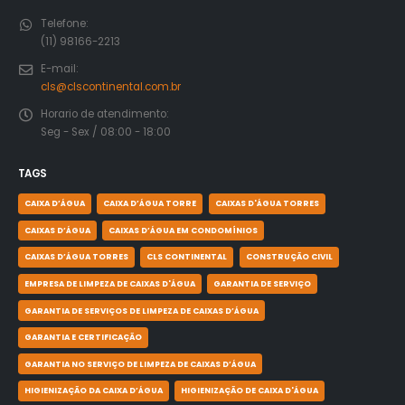
Telefone:
(11) 98166-2213
E-mail:
cls@clscontinental.com.br
Horario de atendimento:
Seg - Sex / 08:00 - 18:00
TAGS
CAIXA D’ÁGUA
CAIXA D’ÁGUA TORRE
CAIXAS D'ÁGUA TORRES
CAIXAS D’ÁGUA
CAIXAS D’ÁGUA EM CONDOMÍNIOS
CAIXAS D’ÁGUA TORRES
CLS CONTINENTAL
CONSTRUÇÃO CIVIL
EMPRESA DE LIMPEZA DE CAIXAS D'ÁGUA
GARANTIA DE SERVIÇO
GARANTIA DE SERVIÇOS DE LIMPEZA DE CAIXAS D’ÁGUA
GARANTIA E CERTIFICAÇÃO
GARANTIA NO SERVIÇO DE LIMPEZA DE CAIXAS D’ÁGUA
HIGIENIZAÇÃO DA CAIXA D’ÁGUA
HIGIENIZAÇÃO DE CAIXA D'ÁGUA