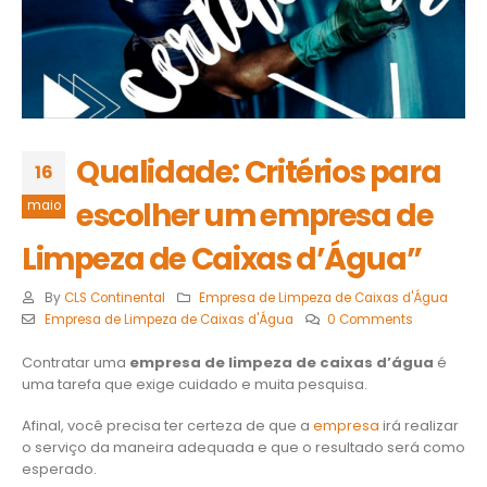
Qualidade: Critérios para
16
escolher um empresa de
maio
Limpeza de Caixas d’Água”
By
CLS Continental
Empresa de Limpeza de Caixas d'Água
Empresa de Limpeza de Caixas d'Água
0 Comments
Contratar uma
empresa de limpeza de caixas d’água
é
uma tarefa que exige cuidado e muita pesquisa.
Afinal, você precisa ter certeza de que a
empresa
irá realizar
o serviço da maneira adequada e que o resultado será como
esperado.