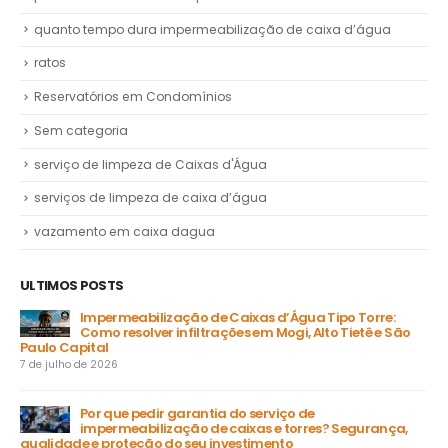
quanto tempo dura impermeabilização de caixa d’água
ratos
Reservatórios em Condomínios
Sem categoria
serviço de limpeza de Caixas d'Água
serviços de limpeza de caixa d’água
vazamento em caixa dagua
ULTIMOS POSTS
Impermeabilização de Caixas d’Água Tipo Torre:
Como resolver infiltrações em Mogi, Alto Tietê e São
Paulo Capital
31 
7 de julho de 2026
a
Por que pedir garantia do serviço de
impermeabilização de caixas e torres? Segurança,
ga
qualidade e proteção do seu investimento
23 