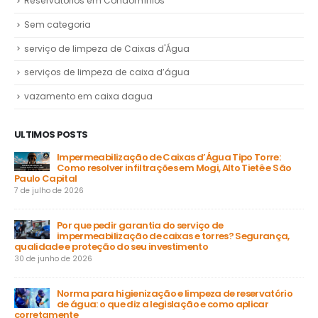
Reservatórios em Condomínios
Sem categoria
serviço de limpeza de Caixas d'Água
serviços de limpeza de caixa d’água
vazamento em caixa dagua
ULTIMOS POSTS
Impermeabilização de Caixas d’Água Tipo Torre:
Como resolver infiltrações em Mogi, Alto Tietê e São
Paulo Capital
31 
7 de julho de 2026
a
Por que pedir garantia do serviço de
impermeabilização de caixas e torres? Segurança,
ga
qualidade e proteção do seu investimento
23 
30 de junho de 2026
Norma para higienização e limpeza de reservatório
de água: o que diz a legislação e como aplicar
15 
corretamente