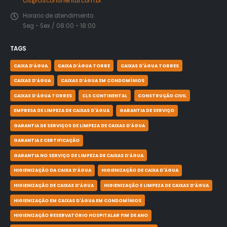
cls@clscontinental.com.br
Horario de atendimento:
Seg - Sex / 08:00 - 18:00
TAGS
CAIXA D’ÁGUA
CAIXA D’ÁGUA TORRE
CAIXAS D'ÁGUA TORRES
CAIXAS D’ÁGUA
CAIXAS D’ÁGUA EM CONDOMÍNIOS
CAIXAS D’ÁGUA TORRES
CLS CONTINENTAL
CONSTRUÇÃO CIVIL
EMPRESA DE LIMPEZA DE CAIXAS D'ÁGUA
GARANTIA DE SERVIÇO
GARANTIA DE SERVIÇOS DE LIMPEZA DE CAIXAS D’ÁGUA
GARANTIA E CERTIFICAÇÃO
GARANTIA NO SERVIÇO DE LIMPEZA DE CAIXAS D’ÁGUA
HIGIENIZAÇÃO DA CAIXA D’ÁGUA
HIGIENIZAÇÃO DE CAIXA D'ÁGUA
HIGIENIZAÇÃO DE CAIXAS D’ÁGUA
HIGIENIZAÇÃO E LIMPEZA DE CAIXAS D’ÁGUA
HIGIENIZAÇÃO EM CAIXAS D'ÁGUA EM CONDOMÍNIOS
HIGIENIZAÇÃO RESERVATÓRIO HOSPITALAR FIM DE ANO