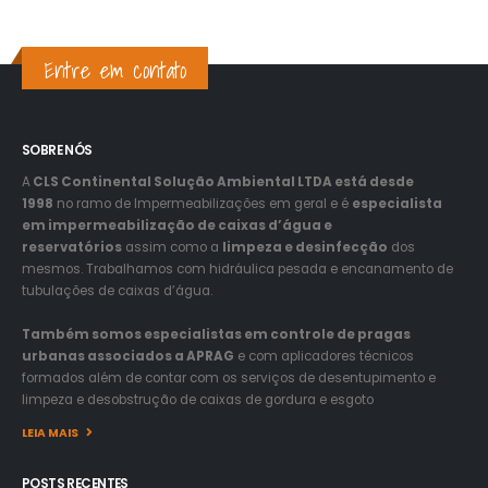
Entre em contato
SOBRE NÓS
A
CLS Continental Solução Ambiental LTDA está desde
1998
no ramo de Impermeabilizações em geral e é
especialista
em impermeabilização de caixas d’água e
reservatórios
assim como a
limpeza e desinfecção
dos
mesmos. Trabalhamos com hidráulica pesada e encanamento de
tubulações de caixas d’água.
Também somos especialistas em controle de pragas
urbanas associados a APRAG
e com aplicadores técnicos
formados além de contar com os serviços de desentupimento e
limpeza e desobstrução de caixas de gordura e esgoto
LEIA MAIS
POSTS RECENTES