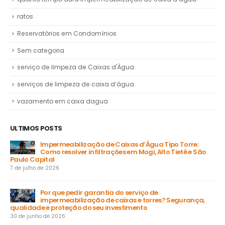
ratos
Reservatórios em Condomínios
Sem categoria
serviço de limpeza de Caixas d'Água
serviços de limpeza de caixa d’água
vazamento em caixa dagua
ULTIMOS POSTS
Impermeabilização de Caixas d’Água Tipo Torre:
Como resolver infiltrações em Mogi, Alto Tietê e São
Paulo Capital
31 
7 de julho de 2026
a
Por que pedir garantia do serviço de
impermeabilização de caixas e torres? Segurança,
ga
qualidade e proteção do seu investimento
23 
30 de junho de 2026