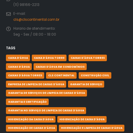
(11) 98166-2213
E-mail:
cls@clscontinental.com.br
Horario de atendimento:
Seg - Sex / 08:00 - 18:00
TAGS
CAIXA D’ÁGUA
CAIXA D’ÁGUA TORRE
CAIXAS D'ÁGUA TORRES
CAIXAS D’ÁGUA
CAIXAS D’ÁGUA EM CONDOMÍNIOS
CAIXAS D’ÁGUA TORRES
CLS CONTINENTAL
CONSTRUÇÃO CIVIL
EMPRESA DE LIMPEZA DE CAIXAS D'ÁGUA
GARANTIA DE SERVIÇO
GARANTIA DE SERVIÇOS DE LIMPEZA DE CAIXAS D’ÁGUA
GARANTIA E CERTIFICAÇÃO
GARANTIA NO SERVIÇO DE LIMPEZA DE CAIXAS D’ÁGUA
HIGIENIZAÇÃO DA CAIXA D’ÁGUA
HIGIENIZAÇÃO DE CAIXA D'ÁGUA
HIGIENIZAÇÃO DE CAIXAS D’ÁGUA
HIGIENIZAÇÃO E LIMPEZA DE CAIXAS D’ÁGUA