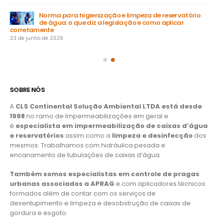
Norma para higienização e limpeza de reservatório
de água: o que diz a legislação e como aplicar
15 
corretamente
23 de junho de 2026
SOBRE NÓS
A
CLS Continental Solução Ambiental LTDA está desde
1998
no ramo de Impermeabilizações em geral e
é
especialista em impermeabilização de caixas d’água
e reservatórios
assim como a
limpeza e desinfecção
dos
mesmos. Trabalhamos com hidráulica pesada e
encanamento de tubulações de caixas d’água.
Também somos especialistas em controle de pragas
urbanas associados a APRAG
e com aplicadores técnicos
formados além de contar com os serviços de
desentupimento e limpeza e desobstrução de caixas de
gordura e esgoto.