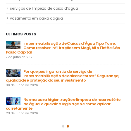
serviços de limpeza de caixa d’água
vazamento em caixa dagua
ULTIMOS POSTS
Impermeabilização de Caixas d’Água Tipo Torre:
Como resolver infiltrações em Mogi, Alto Tietê e São
Paulo Capital
31 
7 de julho de 2026
a
Por que pedir garantia do serviço de
impermeabilização de caixas e torres? Segurança,
ga
qualidade e proteção do seu investimento
23 
30 de junho de 2026
Norma para higienização e limpeza de reservatório
de água: o que diz a legislação e como aplicar
15 
corretamente
23 de junho de 2026