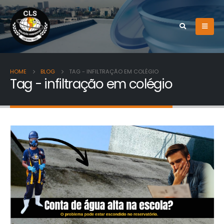
HOME
BLOG
TAG -
INFILTRAÇÃO EM COLÉGIO
Tag - infiltração em colégio