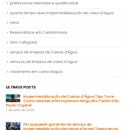
profissionais treinados e qualificados
quanto tempo dura impermeabilização de caixa d’água
ratos
Reservatórios em Condomínios
Sem categoria
serviço de limpeza de Caixas d'Água
serviços de limpeza de caixa d’água
vazamento em caixa dagua
ULTIMOS POSTS
Impermeabilização de Caixas d’Água Tipo Torre:
Como resolver infiltrações em Mogi, Alto Tietê e São
Paulo Capital
31 
7 de julho de 2026
a
Por que pedir garantia do serviço de
impermeabilização de caixas e torres? Segurança,
ga