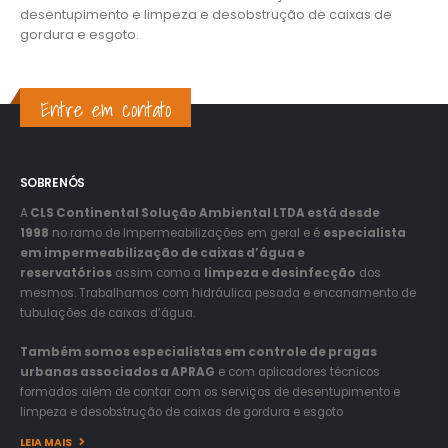
desentupimento e limpeza e desobstrução de caixas de
gordura e esgoto.
Entre em contato
SOBRE NÓS
A
CLS Continental Solução Ambiental LTDA está desde
1998
no ramo de Impermeabilizações em geral e é
especialista
em impermeabilização de caixas d’água e
reservatórios
assim como a
limpeza e desinfecção
dos
mesmos. Trabalhamos com hidráulica pesada e encanamento de
tubulações de caixas d’água.
Também somos especialistas em controle de pragas
urbanas associados a APRAG
e com aplicadores técnicos
formados além de contar com os serviços de desentupimento e
limpeza e desobstrução de caixas de gordura e esgoto
LEIA MAIS