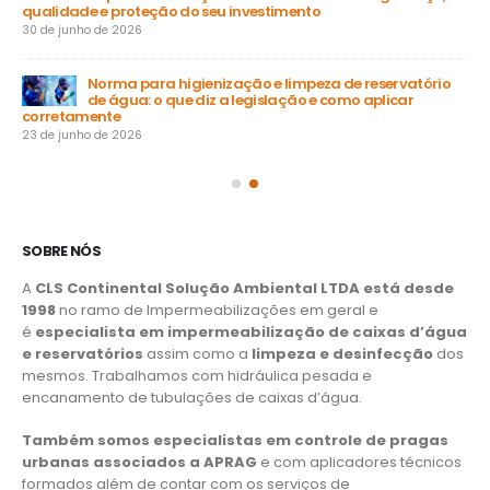
qualidade e proteção do seu investimento
23 
30 de junho de 2026
Norma para higienização e limpeza de reservatório
de água: o que diz a legislação e como aplicar
15 
corretamente
23 de junho de 2026
SOBRE NÓS
A
CLS Continental Solução Ambiental LTDA está desde
1998
no ramo de Impermeabilizações em geral e
é
especialista em impermeabilização de caixas d’água
e reservatórios
assim como a
limpeza e desinfecção
dos
mesmos. Trabalhamos com hidráulica pesada e
encanamento de tubulações de caixas d’água.
Também somos especialistas em controle de pragas
urbanas associados a APRAG
e com aplicadores técnicos
formados além de contar com os serviços de