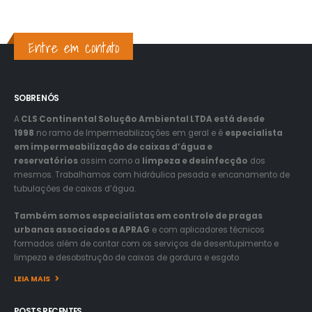
Entre em contato
SOBRE NÓS
A
CLS Continental Solução Ambiental LTDA está desde
1998
no ramo de Impermeabilizações em geral e é
especialista
em impermeabilização de caixas d’água e
reservatórios
assim como a
limpeza e desinfecção
dos
mesmos. Trabalhamos com hidráulica pesada e encanamento de
tubulações de caixas d’água.
Também somos especialistas em controle de pragas
urbanas associados a APRAG
e com aplicadores técnicos
formados além de contar com os serviços de desentupimento e
limpeza e desobstrução de caixas de gordura e esgoto
LEIA MAIS
POSTS RECENTES