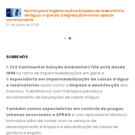
Norma para higienização e limpeza de reservatório
de água: o que diz a legislação e como aplicar
15 
corretamente
23 de junho de 2026
SOBRE NÓS
A
CLS Continental Solução Ambiental LTDA está desde
1998
no ramo de Impermeabilizações em geral e
é
especialista em impermeabilização de caixas d’água
e reservatórios
assim como a
limpeza e desinfecção
dos
mesmos. Trabalhamos com hidráulica pesada e
encanamento de tubulações de caixas d’água.
Também somos especialistas em controle de pragas
urbanas associados a APRAG
e com aplicadores técnicos
formados além de contar com os serviços de
desentupimento e limpeza e desobstrução de caixas de
gordura e esgoto.