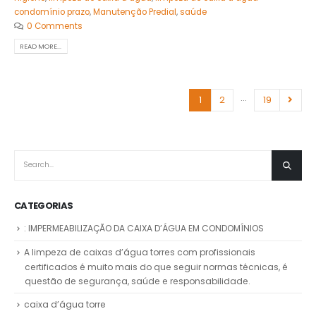
condomínio prazo
,
Manutenção Predial
,
saúde
0 Comments
READ MORE...
…
1
2
19
CATEGORIAS
: IMPERMEABILIZAÇÃO DA CAIXA D’ÁGUA EM CONDOMÍNIOS
A limpeza de caixas d’água torres com profissionais
certificados é muito mais do que seguir normas técnicas, é
questão de segurança, saúde e responsabilidade.
caixa d’água torre