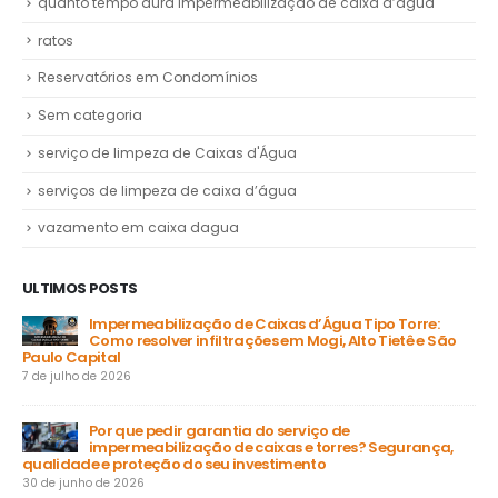
quanto tempo dura impermeabilização de caixa d’água
ratos
Reservatórios em Condomínios
Sem categoria
serviço de limpeza de Caixas d'Água
serviços de limpeza de caixa d’água
vazamento em caixa dagua
ULTIMOS POSTS
Impermeabilização de Caixas d’Água Tipo Torre:
Como resolver infiltrações em Mogi, Alto Tietê e São
Paulo Capital
31 
7 de julho de 2026
a
Por que pedir garantia do serviço de
impermeabilização de caixas e torres? Segurança,
ga
qualidade e proteção do seu investimento
23 
30 de junho de 2026