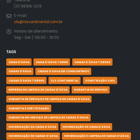
(11) 98166-2213
E-mail:
cls@clscontinental.com.br
Horario de atendimento:
Seg - Sex / 08:00 - 18:00
TAGS
CAIXA D’ÁGUA
CAIXA D’ÁGUA TORRE
CAIXAS D'ÁGUA TORRES
CAIXAS D’ÁGUA
CAIXAS D’ÁGUA EM CONDOMÍNIOS
CAIXAS D’ÁGUA TORRES
CLS CONTINENTAL
CONSTRUÇÃO CIVIL
EMPRESA DE LIMPEZA DE CAIXAS D'ÁGUA
GARANTIA DE SERVIÇO
GARANTIA DE SERVIÇOS DE LIMPEZA DE CAIXAS D’ÁGUA
GARANTIA E CERTIFICAÇÃO
GARANTIA NO SERVIÇO DE LIMPEZA DE CAIXAS D’ÁGUA
HIGIENIZAÇÃO DA CAIXA D’ÁGUA
HIGIENIZAÇÃO DE CAIXA D'ÁGUA
HIGIENIZAÇÃO DE CAIXAS D’ÁGUA
HIGIENIZAÇÃO E LIMPEZA DE CAIXAS D’ÁGUA