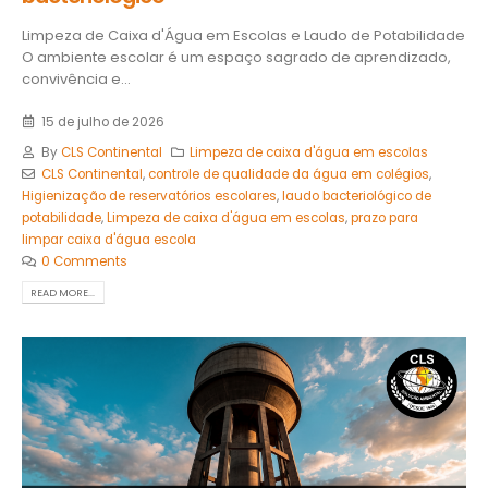
Limpeza de Caixa d'Água em Escolas e Laudo de Potabilidade
O ambiente escolar é um espaço sagrado de aprendizado,
convivência e...
15 de julho de 2026
By
CLS Continental
Limpeza de caixa d'água em escolas
CLS Continental
,
controle de qualidade da água em colégios
,
Higienização de reservatórios escolares
,
laudo bacteriológico de
potabilidade
,
Limpeza de caixa d'água em escolas
,
prazo para
limpar caixa d'água escola
0 Comments
READ MORE...