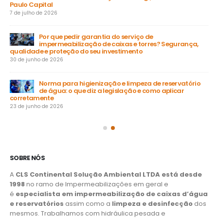
Paulo Capital
31 
7 de julho de 2026
a
Por que pedir garantia do serviço de
impermeabilização de caixas e torres? Segurança,
ga
qualidade e proteção do seu investimento
23 
30 de junho de 2026
Norma para higienização e limpeza de reservatório
de água: o que diz a legislação e como aplicar
15 
corretamente
23 de junho de 2026
SOBRE NÓS
A
CLS Continental Solução Ambiental LTDA está desde
1998
no ramo de Impermeabilizações em geral e
é
especialista em impermeabilização de caixas d’água
e reservatórios
assim como a
limpeza e desinfecção
dos
mesmos. Trabalhamos com hidráulica pesada e