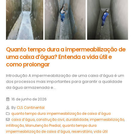
Quanto tempo dura a impermeabilização de
uma caixa d’água? Entenda a vida útil e
como prolongar
Introdução A impermeabilização de uma caixa d’água é um
dos processos mais importantes para garantir a qualidade
da água armazenada e...
16 de junho de 2026
By
CLS Continental
quanto tempo dura impermeabilização de caixa d’água
caixa d’água
,
construção civil
,
durabilidade
,
impermeabilização
,
infiltração
,
Manutenção Predial
,
quanto tempo dura
impermeabilização de caixa d’água
,
reservatório
,
vida útil