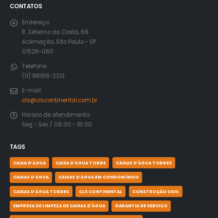
CONTATOS
Endereço:
R. Zeferino da Costa, 68
Aclimação, São Paulo - SP
01526-060
Telefone:
(11) 98166-2213
E-mail:
cls@clscontinental.com.br
Horario de atendimento:
Seg - Sex / 08:00 - 18:00
TAGS
CAIXA D’ÁGUA
CAIXA D’ÁGUA TORRE
CAIXAS D'ÁGUA TORRES
CAIXAS D’ÁGUA
CAIXAS D’ÁGUA EM CONDOMÍNIOS
CAIXAS D’ÁGUA TORRES
CLS CONTINENTAL
CONSTRUÇÃO CIVIL
EMPRESA DE LIMPEZA DE CAIXAS D'ÁGUA
GARANTIA DE SERVIÇO