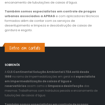
encanamento de tubulações de caixas d’água.
Também somos especialistas em controle de pragas
urbanas associados a APRAG
e com aplicadores técnicos
formados além de contar com os serviços de
desentupimento e limpeza e desobstrução de caixas de
gordura e esgoto.
Entre em contato
SOBRE NÓS
A
CLS Continental Solução Ambiental LTDA está desde
1998
no ramo de Impermeabilizações em geral e é
especialista
em impermeabilização de caixas d’água e
reservatórios
assim como a
limpeza e desinfecção
dos
mesmos. Trabalhamos com hidráulica pesada e encanamento de
tubulações de caixas d’água.
Também somos especialistas em controle de pragas