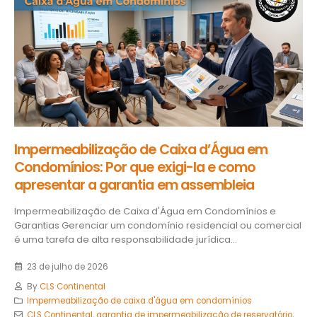
Impermeabilização de Caixa d’Água em
Condomínios: Por que exigi-la e como
apresentar a garantia em assembleia
Impermeabilização de Caixa d'Água em Condomínios e
Garantias Gerenciar um condomínio residencial ou comercial
é uma tarefa de alta responsabilidade jurídica...
23 de julho de 2026
By
CLS Continental
Impermeabilização de caixa d'água em condomínios
CLS Continental
,
garantia de impermeabilização de reservatório
,