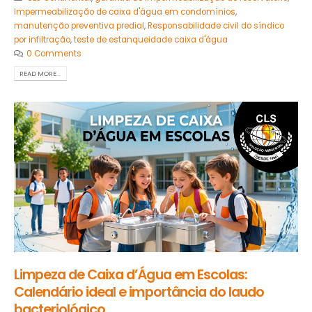
Impermeabilização de caixa d'água em condomínios
,
manutenção preventiva predial
,
Responsabilidade civil do síndico
por infiltração
,
teste de estanqueidade caixa d'água
0 Comments
READ MORE...
Limpeza de Caixa d’Água em Escolas:
Calendário ideal e importância do laudo
bacteriológico