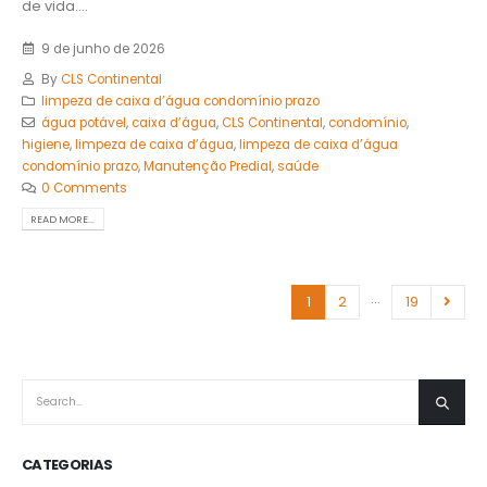
de vida....
9 de junho de 2026
By
CLS Continental
limpeza de caixa d’água condomínio prazo
água potável
,
caixa d’água
,
CLS Continental
,
condomínio
,
higiene
,
limpeza de caixa d’água
,
limpeza de caixa d’água
condomínio prazo
,
Manutenção Predial
,
saúde
0 Comments
READ MORE...
…
1
2
19
CATEGORIAS