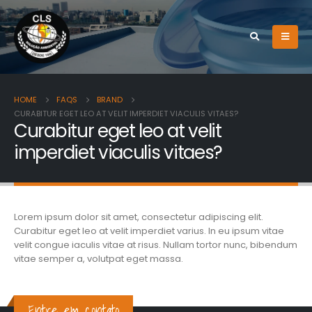
HOME
FAQS
BRAND
CURABITUR EGET LEO AT VELIT IMPERDIET VIACULIS VITAES?
Curabitur eget leo at velit
imperdiet viaculis vitaes?
Lorem ipsum dolor sit amet, consectetur adipiscing elit.
Curabitur eget leo at velit imperdiet varius. In eu ipsum vitae
velit congue iaculis vitae at risus. Nullam tortor nunc, bibendum
vitae semper a, volutpat eget massa.
Entre em contato