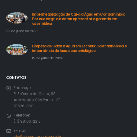
Impermeabilização de Caixa d’Água em Condomínios:
Por que exigi-la e como apresentar a garantia em
assembleia
23 de julho de 2026
Limpeza de Caixa d’Água em Escolas: Calendário ideal e
importância do laudo bacteriológico
15 de julho de 2026
CONTATOS
Endereço:
R. Zeferino da Costa, 68
Aclimação, São Paulo - SP
01526-060
Telefone:
(11) 98166-2213
E-mail:
cls@clscontinental.com.br