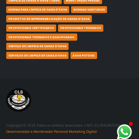
LIMPEZA DE CAIXAS D’ÁGUA TORRE
MANUTENÇÃO PREDIAL
NORMA PARA LIMPEZA DE CAIXA D'ÁGUA
NORMAS SANITÁRIAS
PRODUTOS DE IMPERMEABILIZAÇÃO DE CAIXAS D’ÁGUA
PROFISSIONAIS CERTIFICADOS
PROFISSIONAIS TREINADOS
PROFISSIONAIS TREINADOS E QUALIFICADOS.
SERVIÇO DE LIMPEZA DE CAIXAS D'ÁGUA
SERVIÇOS DE LIMPEZA DE CAIXA D’ÁGUA
ÁGUA POTÁVEL
Copyright © 2024. Todos os direitos reservados. CNPJ: 02.354.281/0001-06.
Desenvolvedor e Mantenedor Personal Marketing Digital