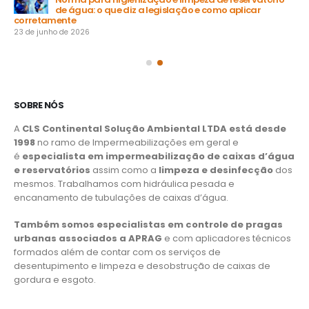
de água: o que diz a legislação e como aplicar
15 
corretamente
23 de junho de 2026
SOBRE NÓS
A
CLS Continental Solução Ambiental LTDA está desde
1998
no ramo de Impermeabilizações em geral e
é
especialista em impermeabilização de caixas d’água
e reservatórios
assim como a
limpeza e desinfecção
dos
mesmos. Trabalhamos com hidráulica pesada e
encanamento de tubulações de caixas d’água.
Também somos especialistas em controle de pragas
urbanas associados a APRAG
e com aplicadores técnicos
formados além de contar com os serviços de
desentupimento e limpeza e desobstrução de caixas de
gordura e esgoto.