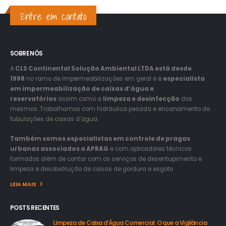
Entre em contato
SOBRE NÓS
A
CLS Continental Solução Ambiental LTDA está desde
1998
no ramo de Impermeabilizações em geral e é
especialista
em impermeabilização de caixas d’água e
reservatórios
assim como a
limpeza e desinfecção
dos
mesmos. Trabalhamos com hidráulica pesada e encanamento de
tubulações de caixas d’água.
Também somos especialistas em controle de pragas
urbanas associados a APRAG
e com aplicadores técnicos
formados além de contar com os serviços de desentupimento e
limpeza e desobstrução de caixas de gordura e esgoto
LEIA MAIS
POSTS RECENTES
Limpeza de Caixa d’Água Comercial: O que a Vigilância