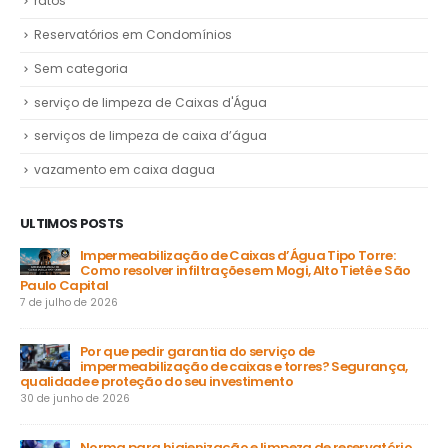
ratos
Reservatórios em Condomínios
Sem categoria
serviço de limpeza de Caixas d'Água
serviços de limpeza de caixa d’água
vazamento em caixa dagua
ULTIMOS POSTS
Impermeabilização de Caixas d’Água Tipo Torre:
Como resolver infiltrações em Mogi, Alto Tietê e São
Paulo Capital
31 
7 de julho de 2026
a
Por que pedir garantia do serviço de
impermeabilização de caixas e torres? Segurança,
ga
qualidade e proteção do seu investimento
23 
30 de junho de 2026
Norma para higienização e limpeza de reservatório