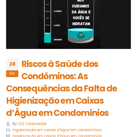
Riscos à Saúde dos
28
Condôminos: As
fev
Consequências da Falta de
Higienização em Caixas
d’Água em Condomínios
By
CLS Continental
higienização em caixas d'água em condomínios
higienização em caixas d'água em condomínios